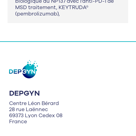
biologique du NP137 avec l’anti-PD-1 de
MSD traitement, KEYTRUDA®
(pembrolizumab),
DEPGYN
Centre Léon Bérard
28 rue Laënnec
69373 Lyon Cedex 08
France