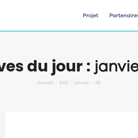
Projet
Partenaire
ves du jour :
janvi
Vous êtes ici :
Accueil
2022
janvier
05